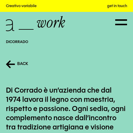
Creativo variabile
get in touch
home
work
DICORRADO
about
BACK
works
Di Corrado è un’azienda che dal
info
1974 lavora il legno con maestria,
rispetto e passione. Ogni sedia, ogni
complemento nasce dall’incontro
tra tradizione artigiana e visione